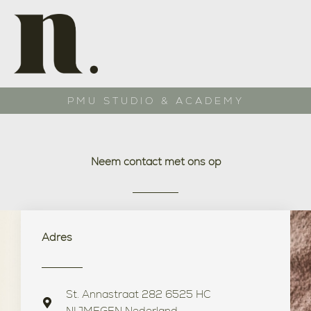
Ga
naar
de
inhoud
PMU STUDIO & ACADEMY
Neem contact met ons op
Adres
St. Annastraat 282 6525 HC
NIJMEGEN Nederland